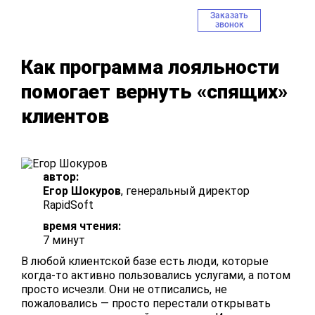
Заказать
звонок
Как программа лояльности
помогает вернуть «спящих»
клиентов
автор:
Егор Шокуров
, генеральный директор
RapidSoft
время чтения:
7 минут
В любой клиентской базе есть люди, которые
когда-то активно пользовались услугами, а потом
просто исчезли. Они не отписались, не
пожаловались — просто перестали открывать