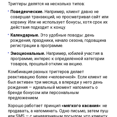
Триггеры делятся на несколько типов:
Поведенческие.
Например, клиент давно не
совершал транзакций, но просматривал сайт или
корзину. Или не использует бонусы, хотя срок их
действия подходит к концу.
Календарные.
Это удобные поводы: день
рождения, праздники, начало сезона, годовщина
регистрации в программе.
Эмоциональные.
Например, юбилей участия в
программе, интерес к определённой категории
товаров, прошлый отклик на акцию.
Комбинация разных триггеров делает
реактивацию более «человечной». Если клиент не
был активен три месяца, а впереди у него день
рождения — идеальный момент напомнить о
бренде бонусом или персональным
предложением.
Хорошо работает принцип
«мягкого касания»
: не
продавать, а напоминать. Одно письмо, затем пуш
или SMS — с ненавязчивым посылом, что клиенту