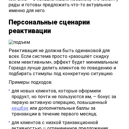
рады и готовы предложить что-то актуальное
именно для него.
Персональные сценарии
реактивации
Реактивация не должна быть одинаковой для
всех. Если система просто «разошлёт скидку
всем неактивным», эффект будет минимальным.
Гораздо лучше делить клиентов по поведению и
подбирать стимулы под конкретную ситуацию.
Примеры подходов:
для новых клиентов, которые оформили
продукт, но почти не пользуются им, — бонус за
первую активную операцию, повышенный
кешбэк
или дополнительные баллы за
транзакции в течение первого месяца;
для клиентов с низкой транзакционной
активностью — ограниченное предложение: