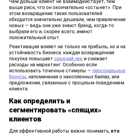
Чем дольше клиент не взаимодействует, тем
выше риск, что он окончательно «остынет». При
этом возвращение таких пользователей
обходится значительно дешевле, чем привлечение
новых — ведь они уже знают бренд, когда-то
выбрали его и, скорее всего, имеют
положительный опыт.
Реактивация влияет не только на прибыль, но и на
устойчивость бизнеса: каждая возвращённая
покупка повышает
средний чек
и снижает
расходы на маркетинг. Особенно если
использовать точечные стимулы —
персональные
бонусы
, напоминания о накопленных баллах, или
предложения, связанные с прошлым поведением
клиента.
Как определить и
сегментировать «спящих»
клиентов
Для эффективной работы важно понимать,
кто