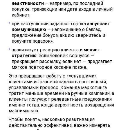
неактивности
— например, по последней
покупке, транзакции или дате входа в личный
кабинет;
при наступлении заданного срока
запускает
коммуникацию
— напоминание о баллах,
предложение бонуса, акцию «вернитесь и
получите подарок»;
анализирует реакцию клиента и
меняет
стратегию
: если человек вернулся —
прекращает рассылку, если нет — предлагает
мягкое повторное касание позже.
Это превращает работу с «уснувшими»
клиентами из разовой задачи в постоянный,
управляемый процесс. Команда маркетинга
тратит меньше времени на ручные кампании, а
клиенты получают релевантные предложения
именно тогда, когда вероятность возвращения
максимальна.
Чтобы понять, насколько реактивация
действительно эффективна, важно измерять