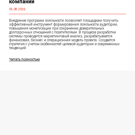
компаний
05.08.2026
Внедрение программ лояльности позволяет площадкам получить
эффективный инструмент формирования лояльности аудитории,
повышения монетизации при сохранении доверительных
долгосрочных отношений с посетителями. В процессе разработки
системы проводится маркетинговый анализ, разрабатывается
финансовая, бизнес- и операционная модель проекта. Создается
стратегия с учетом особенностей целевой аудитории и современных
тенденций.
Читать полностью