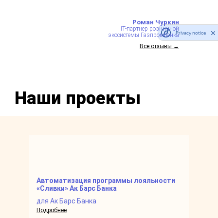
Роман Чуркин
IT-партнер розничной
Privacy notice
экосистемы Газпромбанка
Все отзывы →
Наши проекты
Автоматизация программы лояльности
Замен
«Сливки» Ак Барс Банка
лояль
для Ак Барс Банка
для П
Подробнее
Подроб