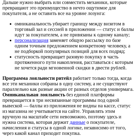
Дальше нужно выбрать или совместить механики, которые
превращают это преимущество в нечто ощутимое для
покупателя, а не оставить все на уровне лозунга:
омниканальность убирает границу между визитом в
торговый зал и сессией в приложении — статус и баллы
идут за покупателем, а не привязаны к одному каналу;
персонализация
заменяет общую рассылку по базе
одним точным предложением конкретному человеку, а
не подборкой популярных позиций для всех подряд;
статусность превращает разовую покупку в часть
протяженного пути накопления, расставаться с которым
не хочется ради мгновенной скидки в двести рублей.
Программа лояльности ритейл
работает только тогда, когда
все эти механики собраны в одну систему, а не существуют
параллельно как разные акции от разных отделов универмага.
Омниканальная лояльность
без единой платформы
превращается в три несвязанные программы под одной
вывеской — баллы из приложения не видны на кассе, статус
из магазина не учитывается на сайте. Управлять этим
вручную на масштабе сети невозможно, поэтому здесь и
нужна система, которая держит
данные
о покупателе,
начисления и статусы в одной логике, независимо от того,
через какой канал приходит покупка.