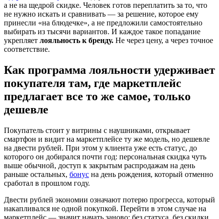
а не на щедрой скидке. Человек готов переплатить за то, что
не нужно искать и сравнивать — за решение, которое ему
принесли «на блюдечке», а не предложили самостоятельно
выбирать из тысячи вариантов. И каждое такое попадание
укрепляет
лояльность к бренду.
Не через цену, а через точное
соответствие.
Как программа лояльности удерживает
покупателя там, где маркетплейс
предлагает все то же самое, только
дешевле
Покупатель стоит у витрины с наушниками, открывает
смартфон и видит на маркетплейсе ту же модель, но дешевле
на двести рублей. При этом у клиента уже есть статус, до
которого он добирался почти год: персональная скидка чуть
выше обычной, доступ к закрытым распродажам на день
раньше остальных,
бонус
на день рождения, который отменно
сработал в прошлом году.
Двести рублей экономии означают потерю прогресса, который
накапливался не одной покупкой. Перейти в этом случае на
маркетплейс — значит начать заново: без статуса, без скидки