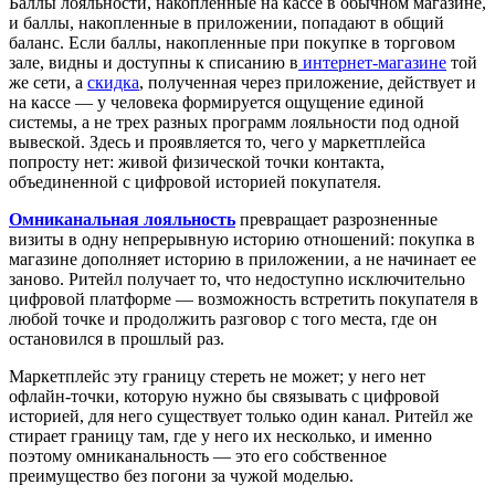
Баллы лояльности, накопленные на кассе в обычном магазине,
и баллы, накопленные в приложении, попадают в общий
баланс. Если баллы, накопленные при покупке в торговом
зале, видны и доступны к списанию в
интернет-магазине
той
же сети, а
скидка
, полученная через приложение, действует и
на кассе — у человека формируется ощущение единой
системы, а не трех разных программ лояльности под одной
вывеской. Здесь и проявляется то, чего у маркетплейса
попросту нет: живой физической точки контакта,
объединенной с цифровой историей покупателя.
Омниканальная лояльность
превращает разрозненные
визиты в одну непрерывную историю отношений: покупка в
магазине дополняет историю в приложении, а не начинает ее
заново. Ритейл получает то, что недоступно исключительно
цифровой платформе — возможность встретить покупателя в
любой точке и продолжить разговор с того места, где он
остановился в прошлый раз.
Маркетплейс эту границу стереть не может; у него нет
офлайн-точки, которую нужно бы связывать с цифровой
историей, для него существует только один канал. Ритейл же
стирает границу там, где у него их несколько, и именно
поэтому омниканальность — это его собственное
преимущество без погони за чужой моделью.