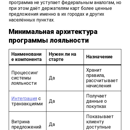
программа не уступает федеральным аналогам, но
при этом даёт держателям карт более ценные
предложения именно в их городах и других
населённых пунктах.
Минимальная архитектура
программы лояльности
Наименовани
Нужен ли на
Назначение
е компонента
старте
Хранит
Процессинг
правила,
системы
Да
рассчитывает
лояльности
начисления
Получает
Интеграция
с
Да
данные о
транзакциями
покупках
Показывает
Витрина
клиенту
Да
предложений
доступные