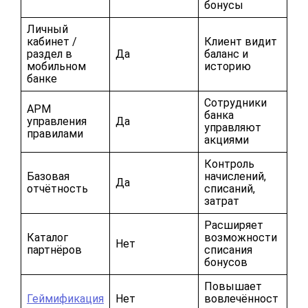
бонусы
Личный
кабинет /
Клиент видит
раздел в
Да
баланс и
мобильном
историю
банке
Сотрудники
АРМ
банка
управления
Да
управляют
правилами
акциями
Контроль
Базовая
начислений,
Да
отчётность
списаний,
затрат
Расширяет
Каталог
возможности
Нет
партнёров
списания
бонусов
Повышает
Геймификация
Нет
вовлечённост