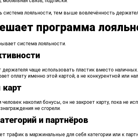
 мобильная связь, подписки.
ь система лояльности, тем выше вовлечённость держател
решает программа лояльн
рывает система лояльности.
ктивности
ержателя чаще использовать пластик вместо наличных. Б
ет оплату именно этой картой, а не конкурентной или на
 карт
человек накопил бонусы, он не закроет карту, пока не исп
знаграждения не сгорели.
тегорий и партнёров
ет трафик в маржинальные для себя категории или к пар