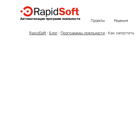
Автоматизация программ лояльности
Проекты
Решения
RapidSoft
-
Блог
-
Программы лояльности
-
Как запустить
Как запусти
держателей