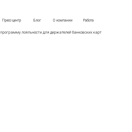
Пресс-центр
Блог
О компании
Работа
 программу лояльности для держателей банковских карт
ть программу лоял
 банковских карт