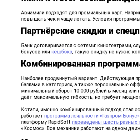
Авиамили подходят для премиальных карт. Напри
повышать чек и чаще летать. Условия программы 
Партнёрские скидки и спец
Банк договаривается с сетями: кинотеатрами, сл
бонусов или
кешбэка
, такую скидку не нужно ко
Комбинированная программ
Наиболее продвинутый вариант. Действующая пр
баллами в категориях, а также персональные оф
минимальный оборот 10 000 рублей в месяц или 
даёт максимальную гибкость, но требует мощног
Кстати, именно комбинированный подход стал ос
работает
программа лояльности «Газпром Бонус»
платформу RapidSoft
переведены шесть разных 
«Космос». Все механики работают на одном движ