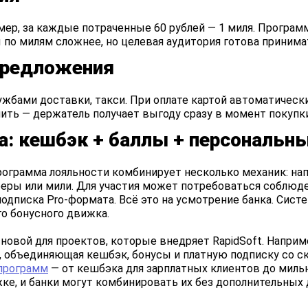
мер, за каждые потраченные 60 рублей — 1 миля. Программ
по милям сложнее, но целевая аудитория готова принимат
предложения
ужбами доставки, такси. При оплате картой автоматически
пить — держатель получает выгоду сразу в момент покупки
а: кешбэк + баллы + персональн
ограмма лояльности комбинирует несколько механик: на
феры или мили. Для участия может потребоваться соблюд
подписка Pro-формата. Всё это на усмотрение банка. Сис
о бонусного движка.
новой для проектов, которые внедряет RapidSoft. Наприм
, объединяющая кешбэк, бонусы и платную подписку со с
программ
— от кешбэка для зарплатных клиентов до миль
ке, и банки могут комбинировать их без дополнительных 