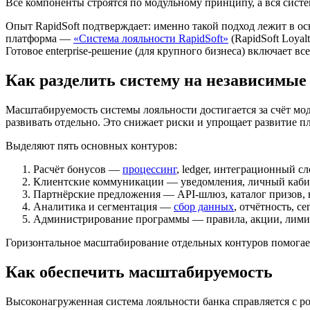
Все компоненты строятся по модульному принципу, а вся сист
Опыт RapidSoft подтверждает: именно такой подход лежит в 
платформа —
«Система лояльности RapidSoft»
(RapidSoft Loyal
Готовое enterprise-решение (для крупного бизнеса) включает в
Как разделить систему на независимые
Масштабируемость системы лояльности достигается за счёт м
развивать отдельно. Это снижает риски и упрощает развитие п
Выделяют пять основных контуров:
Расчёт бонусов —
процессинг
, ledger, интеграционный с
Клиентские коммуникации — уведомления, личный кабин
Партнёрские предложения — API-шлюз, каталог призов,
Аналитика и сегментация —
сбор данных
, отчётность, с
Администрирование программы — правила, акции, лими
Горизонтальное масштабирование отдельных контуров помогае
Как обеспечить масштабируемость
Высоконагруженная система лояльности банка справляется с р