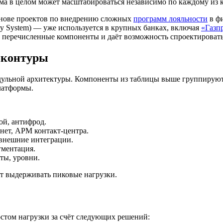
ема в целом может масштабироваться независимо по каждому из 
основе проектов по внедрению сложных
программ лояльности
в фи
ty System) — уже используется в крупных банках, включая
«Газп
се перечисленные компоненты и даёт возможность спроектировать
 контуры
одульной архитектуры. Компоненты из таблицы выше группируют
латформы.
лой, антифрод.
ет, АРМ контакт-центра.
 внешние интеграции.
егментация.
ты, уровни.
т выдерживать пиковые нагрузки.
остом нагрузки за счёт следующих решений: