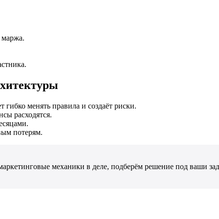
 маржа.
астника.
рхитектуры
т гибко менять правила и создаёт риски.
нсы расходятся.
есяцами.
вым потерям.
маркетинговые механики в деле, подберём решение под ваши за