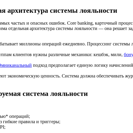
ая архитектура системы лояльности
самых частых и опасных ошибок. Core banking, карточный проце
а отдельная архитектура системы лояльности — она решает зада
абатывает миллионы операций ежедневно. Процессинг системы л
руппам клиентов нужны различные механики: кешбэк, мили,
бон
Омниканальный
подход предполагает единую логику начислений 
еют экономическую ценность. Система должна обеспечивать жур
руемая система лояльности
тью* операций;
з гибкие правила и триггеры;
PI;