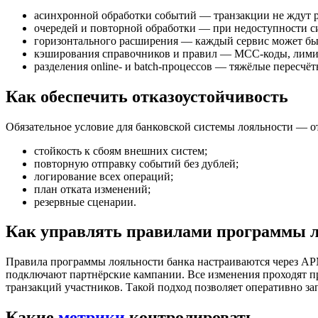
асинхронной обработки событий — транзакции не ждут ра
очередей и повторной обработки — при недоступности с
горизонтального расширения — каждый сервис может быт
кэширования справочников и правил — MCC-коды, лимит
разделения online- и batch-процессов — тяжёлые пересчё
Как обеспечить отказоустойчивость
Обязательное условие для банковской системы лояльности — от
стойкость к сбоям внешних систем;
повторную отправку событий без дублей;
логирование всех операций;
план отката изменений;
резервные сценарии.
Как управлять правилами программы 
Правила программы лояльности банка настраиваются через АР
подключают партнёрские кампании. Все изменения проходят пр
транзакций участников. Такой подход позволяет оперативно зап
Какие
метрики
контролировать