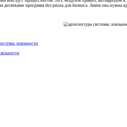
ый контур с процессингом, API, модулем правил, антифродом и 
десятками программ без риска для бизнеса. Зачем она нужна кру
системы лояльности
ояльности