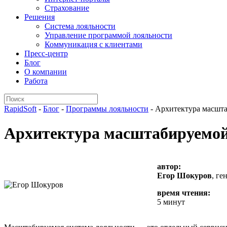
Страхование
Решения
Система лояльности
Управление программой лояльности
Коммуникация с клиентами
Пресс-центр
Блог
О компании
Работа
RapidSoft
-
Блог
-
Программы лояльности
-
Архитектура масшта
Архитектура масштабируемой
автор:
Егор Шокуров
, ге
время чтения:
5 минут