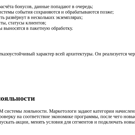
счёта бонусов, данные попадают в очередь;
истемы события сохраняются и обрабатываются позже;
ь развёрнут в нескольких экземплярах;
ы, статусы клиентов;
ты выносятся в пакетную обработку.
казоустойчивый характер всей архитектуры. Он реализуется чер
лояльности
М системы лояльности. Маркетологи задают категории начислен
оверку на соответствие экономике программы, после чего новы
ускать акции, менять условия для сегментов и подключать новых