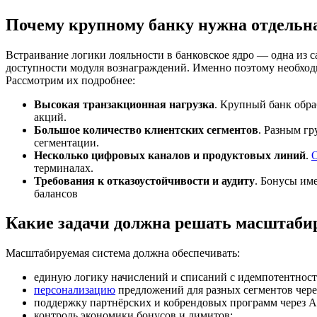
Почему крупному банку нужна отдельн
Встраивание логики лояльности в банковское ядро — одна из 
доступности модуля вознаграждений. Именно поэтому необходим
Рассмотрим их подробнее:
Высокая транзакционная нагрузка
. Крупный банк обр
акций.
Большое количество клиентских сегментов
. Разным г
сегментации.
Несколько цифровых каналов и продуктовых линий
.
терминалах.
Требования к отказоустойчивости и аудиту
. Бонусы им
балансов
Какие задачи должна решать масштаби
Масштабируемая система должна обеспечивать:
единую логику начислений и списаний с идемпотентнос
персонализацию
предложений для разных сегментов чере
поддержку партнёрских и кобрендовых программ через A
контроль экономики бонусов и лимитов;