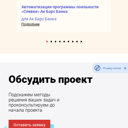
Автоматизация программы лояльности
З
«Сливки» Ак Барс Банка
д
для Ак Барс Банка
По
Подробнее
Privacy notice
Обсудить проект
Подскажем методы
решения ваших задач и
проконсультируем до
начала проекта
Оставить заявку