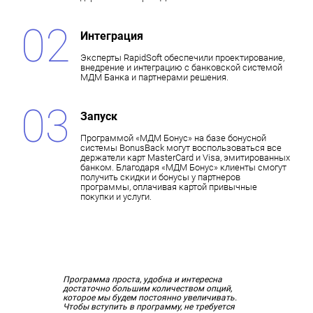
Интеграция
Эксперты RapidSoft обеспечили проектирование,
внедрение и интеграцию с банковской системой
МДМ Банка и партнерами решения.
Запуск
Программой «МДМ Бонус» на базе бонусной
системы BonusBack могут воспользоваться все
держатели карт MasterCard и Visa, эмитированных
банком. Благодаря «МДМ Бонус» клиенты смогут
получить скидки и бонусы у партнеров
программы, оплачивая картой привычные
покупки и услуги.
Программа проста, удобна и интересна
достаточно большим количеством опций,
которое мы будем постоянно увеличивать.
Чтобы вступить в программу, не требуется