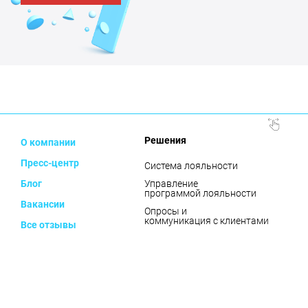
Решения
О компании
Пресс-центр
Система лояльности
Блог
Управление
программой лояльности
Вакансии
Опросы и
коммуникация с клиентами
Все отзывы