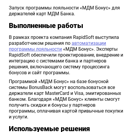
Запуск программы лояльности «МДМ Бонус» для
держателей карт МДМ Банка.
Выполненные работы
В рамках проекта компания RapidSoft выступила
разработчиком решения по
автоматизации
программы лояльности
«МДМ Бонус». Эксперты
RapidSoft обеспечили проектирование, внедрение и
интеграцию с системами банка и партнеров
решения, включающего систему процессинга
бонусов и сайт программы.
Программой «МДМ Бонус» на базе бонусной
системы BonusBack могут воспользоваться все
держатели карт MasterCard и Visa, эмитированных
банком. Благодаря «МДМ Бонус» клиенты смогут
получить скидки и бонусы у партнеров
программы, оплачивая картой привычные покупки
и услуги.
Используемые решения