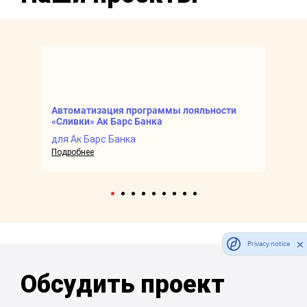
Автоматизация программы лояльности
З
«Сливки» Ак Барс Банка
д
для Ак Барс Банка
По
Подробнее
Privacy notice
Обсудить проект