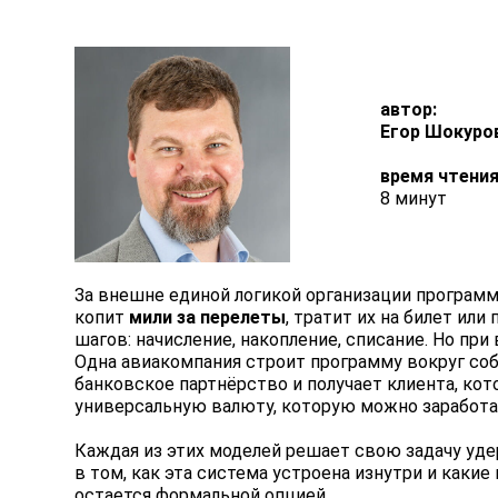
автор:
Егор Шокуро
время чтения
8 минут
За внешне единой логикой организации программ
копит
мили за перелеты
, тратит их на билет ил
шагов: начисление, накопление, списание. Но п
Одна авиакомпания строит программу вокруг соб
банковское партнёрство и получает клиента, кот
универсальную валюту, которую можно заработать
Каждая из этих моделей решает свою задачу уде
в том, как эта система устроена изнутри и каки
остается формальной опцией.