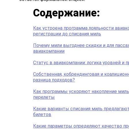
Содержание:
Как устроена программа лояльности авиак
регистрации до списания миль
Почему мили выгоднее скидки и для пассаж
авиакомпании
Статус в авиакомпании: логика уровней и 
Собственная, кобрендинговая и коалиционн
разница подходов?
Как программы ускоряют накопление миль 
перелеты
Какие варианты списания миль предлагаю
билетов
Какие параметры определяют качество п