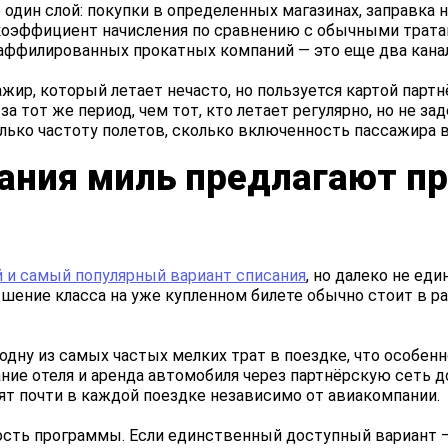
 один слой: покупки в определенных магазинах, заправка 
оэффициент начисления по сравнению с обычными тратам
аффилированных прокатных компаний — это еще два канал
ир, который летает нечасто, но пользуется картой партн
а тот же период, чем тот, кто летает регулярно, но не за
ько частоту полетов, сколько включенность пассажира в
ания миль предлагают п
 и самый популярный вариант списания
, но далеко не ед
шение класса на уже купленном билете обычно стоит в р
одну из самых частых мелких трат в поездке, что особе
ие отеля и аренда автомобиля через партнёрскую сеть д
дят почти в каждой поездке независимо от авиакомпании.
ость программы. Если единственный доступный вариант —