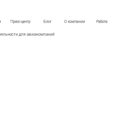
я
Пресс-центр
Блог
О компании
Работа
яльности для авиакомпаний
лояльности для ав