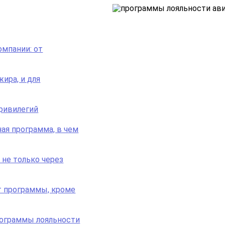
омпании: от
ира, и для
привилегий
ая программа, в чем
не только через
т программы, кроме
рограммы лояльности