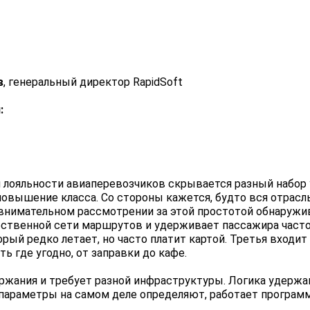
в
, генеральный директор RapidSoft
:
 лояльности авиаперевозчиков скрывается разный набор 
и повышение класса. Со стороны кажется, будто вся отрас
ри внимательном рассмотрении за этой простотой обнаруж
ственной сети маршрутов и удерживает пассажира частот
орый редко летает, но часто платит картой. Третья вход
 где угодно, от заправки до кафе.
ржания и требует разной инфраструктуры. Логика удержа
е параметры на самом деле определяют, работает програм