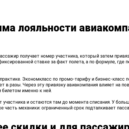
мма лояльности авиакомп
пассажир получает номер участника, который затем привя
о фиксированной ставке за факт полета, а по формуле, где
актике. Экономкласс по промо-тарифу и бизнес-класс п
т в разы. Через эту привязку авиакомпания влияет на по
 билетом именно к ней.
т участника и остаются там до момента списания. У бол
же часть механики: ограниченный срок подталкивает пасс
е скидки и для пассажир