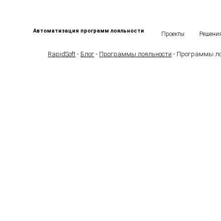
Автоматизация программ лояльности
Проекты
Решени
RapidSoft
-
Блог
-
Программы лояльности
-
Программы ло
Программы 