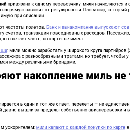
ний
привязана к одному перевозчику: мили начисляются и
ла напрямую зависит от регулярности. Пассажир, который 
тимую при списании.
от частоты полетов.
Банк и авиакомпания выпускают со
лату счетов, транзакции повседневных расходов. Пассажир,
 кто летает часто, но карты не имеет.
ьше
: мили можно заработать у широкого круга партнёров (з
пассажира с разнообразными тратами, но требует, чтобы у 
емая между различными брендами.
яют накопление миль не 
пирается в один и тот же ответ: перелеты — не единстве
й давно вышли за пределы собственно авиаперевозки и 
ым ускорителем:
мили капают с каждой покупки по карте
в