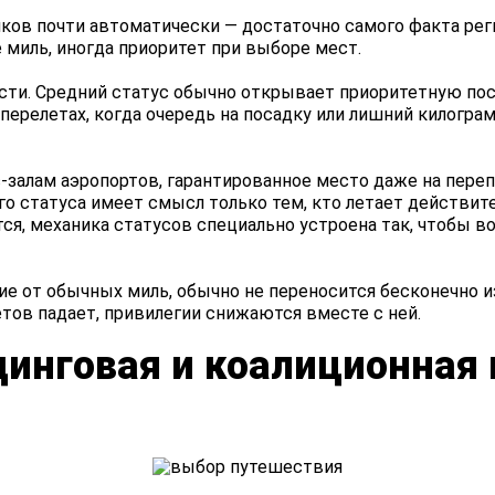
ков почти автоматически — достаточно самого факта рег
миль, иногда приоритет при выборе мест.
ти. Средний статус обычно открывает приоритетную поса
перелетах, когда очередь на посадку или лишний килогра
-залам аэропортов, гарантированное место даже на пер
ого статуса имеет смысл только тем, кто летает действи
я, механика статусов специально устроена так, чтобы во
чие от обычных миль, обычно не переносится бесконечно из
тов падает, привилегии снижаются вместе с ней.
динговая и коалиционная 