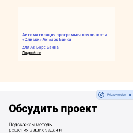
Автоматизация программы лояльности
Замен
«Сливки» Ак Барс Банка
лояль
для Ак Барс Банка
для П
Подробнее
Подроб
Privacy notice
Обсудить проект
Подскажем методы
решения ваших задач и