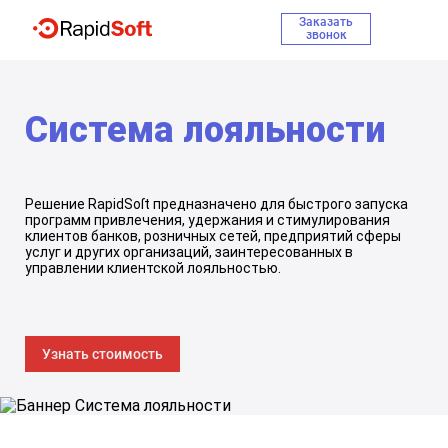
Заказать
звонок
Система лояльности
Решение RapidSoſt предназначено для быстрого запуска
программ привлечения, удержания и стимулирования
клиентов банков, розничных сетей, предприятий сферы
услуг и других организаций, заинтересованных в
управлении клиентской лояльностью.
Узнать стоимость