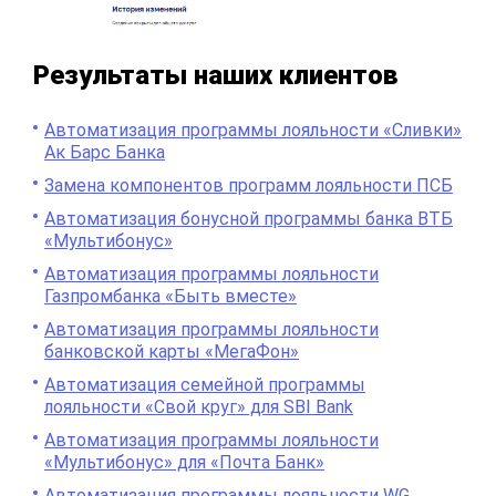
Результаты наших клиентов
Автоматизация программы лояльности «Сливки»
Ак Барс Банка
Замена компонентов программ лояльности ПСБ
Автоматизация бонусной программы банка ВТБ
«Мультибонус»
Автоматизация программы лояльности
Газпромбанка «Быть вместе»
Автоматизация программы лояльности
банковской карты «МегаФон»
Автоматизация семейной программы
лояльности «Свой круг» для SBI Bank
Автоматизация программы лояльности
«Мультибонус» для «Почта Банк»
Автоматизация программы лояльности WG