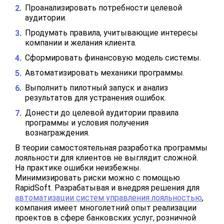
Проанализировать потребности целевой
аудитории.
Продумать правила, учитывающие интересы
компании и желания клиента.
Сформировать финансовую модель системы.
Автоматизировать механики программы.
Выполнить пилотный запуск и анализ
результатов для устранения ошибок.
Донести до целевой аудитории правила
программы и условия получения
вознаграждения.
В теории самостоятельная разработка программы
лояльности для клиентов не выглядит сложной.
На практике ошибки неизбежны.
Минимизировать риски можно с помощью
RapidSoft. Разрабатывая и внедряя решения для
автоматизации систем управления лояльностью
,
компания имеет многолетний опыт реализации
проектов в сфере банковских услуг, розничной