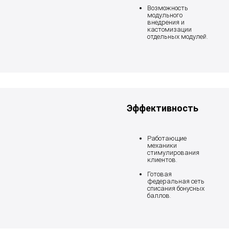
Возможность
модульного
внедрения и
кастомизации
отдельных модулей.
Эффективность
Работающие
механики
стимулирования
клиентов.
Готовая
федеральная сеть
списания бонусных
баллов.