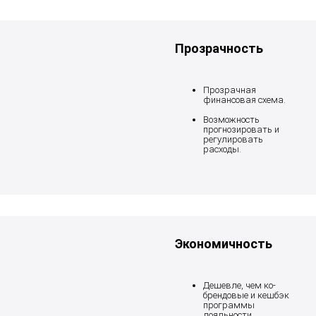
Прозрачность
Прозрачная
финансовая схема.
Возможность
прогнозировать и
регулировать
расходы.
Экономичность
Дешевле, чем ко-
брендовые и кешбэк
программы
лояльности.