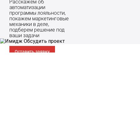
Расскажем об
автоматизации
программы лояльности,
покажем маркетинговые
механики в деле,
подберем решение под
ваши задачи
Оставить заявку
Решения
О компании
Пресс-центр
Система лояльности
Блог
Управление
программой лояльности
Вакансии
Опросы и
коммуникация с клиентами
Все отзывы