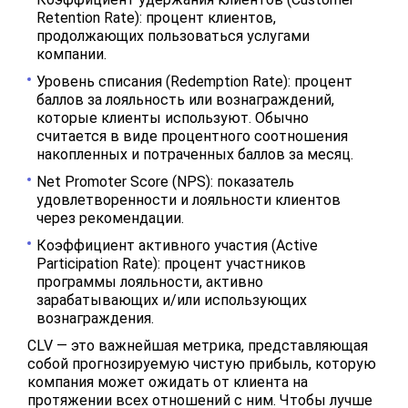
Retention Rate): процент клиентов,
продолжающих пользоваться услугами
компании.
Уровень списания (Redemption Rate): процент
баллов за лояльность или вознаграждений,
которые клиенты используют. Обычно
считается в виде процентного соотношения
накопленных и потраченных баллов за месяц.
Net Promoter Score (NPS): показатель
удовлетворенности и лояльности клиентов
через рекомендации.
Коэффициент активного участия (Active
Participation Rate): процент участников
программы лояльности, активно
зарабатывающих и/или использующих
вознаграждения.
CLV — это важнейшая метрика, представляющая
собой прогнозируемую чистую прибыль, которую
компания может ожидать от клиента на
протяжении всех отношений с ним. Чтобы лучше