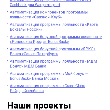
Cashback для Wargaming.net
Автоматизация компонентов программы
лояльности
«Связной-Клуб»
Автоматизация программы лояльности «Карта
Вокзалы России»
Автоматизация бонусной программы лояльности
«Ренессанс Кредит BonusBack»
Автоматизация бонусной программы «ЯРКО»
Банка «Санкт-Петербург»
Автоматизация программы лояльности «МДМ
Бонус» МДМ Банка
Автоматизация программы «Мой бонус —
BonusBack» Банка Москвы
Автоматизация программы «Grand Club»
Райффайзенбанка
Наши проекты