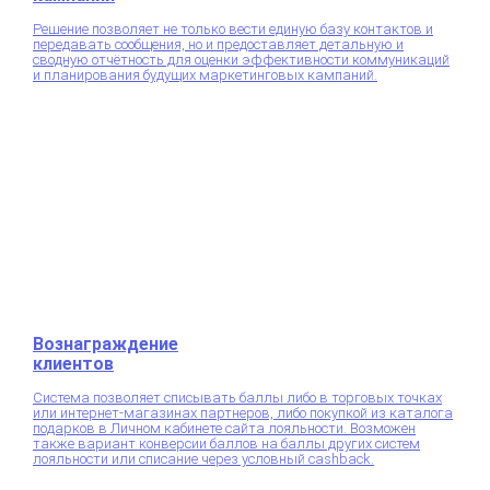
Решение позволяет не только вести единую базу контактов и
передавать сообщения, но и предоставляет детальную и
сводную отчётность для оценки эффективности коммуникаций
и планирования будущих маркетинговых кампаний.
Вознаграждение
клиентов
Система позволяет списывать баллы либо в торговых точках
или интернет-магазинах партнеров, либо покупкой из каталога
подарков в Личном кабинете сайта лояльности. Возможен
также вариант конверсии баллов на баллы других систем
лояльности или списание через условный cashback.