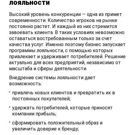
лояльности
Высокий уровень конкуренции — одна из примет
современности. Количество игроков на рынке
постоянно растет. И каждый из них стремится
завоевать клиента. В таких условиях невозможно
оставаться востребованным только за счет
качества услуг. Именно поэтому бизнес запускает
программы лояльности, с помощью которых
привлекает и удерживает потребителей. Решение
актуально для всех предприятий, независимо от
масштаба и сферы деятельности.
Внедрение системы лояльности дает
возможность:
привлечь новых клиентов и превратить их в
постоянных покупателей;
удержать потребителей, которые приносят
компании прибыль;
сформировать положительный образ и
увеличить доверие к бренду;