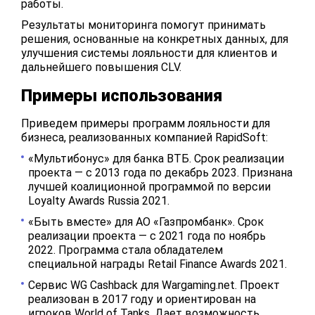
работы.
Результаты мониторинга помогут принимать
решения, основанные на конкретных данных, для
улучшения системы лояльности для клиентов и
дальнейшего повышения CLV.
Примеры использования
Приведем примеры программ лояльности для
бизнеса, реализованных компанией RapidSoft:
«Мультибонус» для банка ВТБ. Срок реализации
проекта — с 2013 года по декабрь 2023. Признана
лучшей коалиционной программой по версии
Loyalty Awards Russia 2021.
«Быть вместе» для АО «Газпромбанк». Срок
реализации проекта — с 2021 года по ноябрь
2022. Программа стала обладателем
специальной награды Retail Finance Awards 2021.
Сервис WG Cashback для Wargaming.net. Проект
реализован в 2017 году и ориентирован на
игроков World of Tanks. Дает возможность